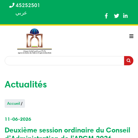
Aller
45252501
au
عربي
contenu
principal
Recherche
Recherche
Actualités
Accueil
/
11-06-2026
Deuxième session ordinaire du Conseil